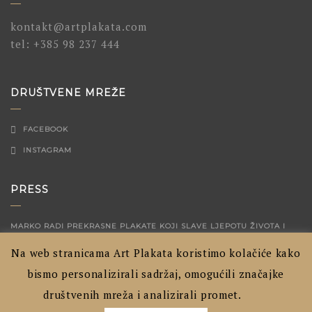
kontakt@artplakata.com
tel:
+385 98 237 444
DRUŠTVENE MREŽE
FACEBOOK
INSTAGRAM
PRESS
MARKO RADI PREKRASNE PLAKATE KOJI SLAVE LJEPOTU ŽIVOTA I
MALIH TRENUTAKA
04/12/2023
Na web stranicama Art Plakata koristimo kolačiće kako
ARTPLAKATA – HRVATSKI GRADOVI PRIKAZANI NA NAČIN KOJI JOŠ
bismo personalizirali sadržaj, omogućili značajke
NISTE VIDJELI
04/09/2020
društvenih mreža i analizirali promet.