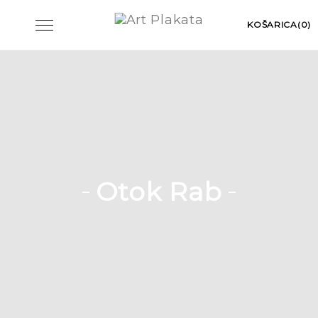
Skip
Toggle
KOŠARICA(0)
to
navigation
content
Otok Rab