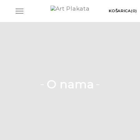
Skip
Toggle
KOŠARICA(0)
to
navigation
content
O nama