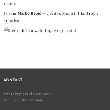
razini.
Ja sam
Marko Babić
— vječiti optimist, filantrop i
kreativac.
KONTAKT
kontakt@artplakata.com
tel:
+385 98 237 444