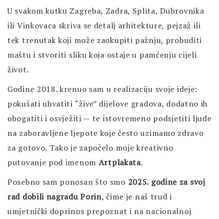
U svakom kutku Zagreba, Zadra, Splita, Dubrovnika
ili Vinkovaca skriva se detalj arhitekture, pejzaž ili
tek trenutak koji može zaokupiti pažnju, probuditi
maštu i stvoriti sliku koja ostaje u pamćenju cijeli
život.
Godine 2018. krenuo sam u realizaciju svoje ideje:
pokušati uhvatiti “žive” dijelove gradova, dodatno ih
obogatiti i osvježiti — te istovremeno podsjetiti ljude
na zaboravljene ljepote koje često uzimamo zdravo
za gotovo. Tako je započelo moje kreativno
putovanje pod imenom
Artplakata
.
Posebno sam ponosan što smo
2025. godine za svoj
rad dobili nagradu Porin
, čime je naš trud i
umjetnički doprinos prepoznat i na nacionalnoj