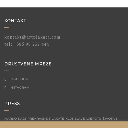
KONTAKT
kontakt@artplakata.com
tel:
+385 98 237 444
DRUŠTVENE MREŽE
FACEBOOK
INSTAGRAM
PRESS
MARKO RADI PREKRASNE PLAKATE KOJI SLAVE LJEPOTU ŽIVOTA I
MALIH TRENUTAKA
04/12/2023