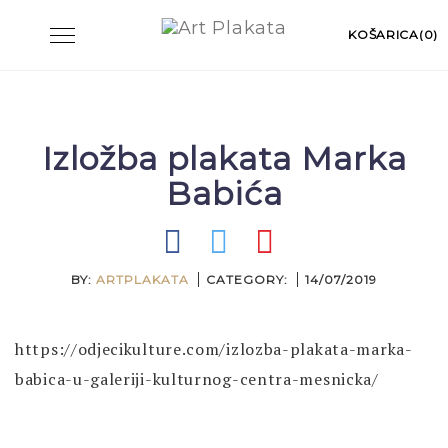
Skip
Toggle
KOŠARICA(0)
to
navigation
content
Izložba plakata Marka
Babića
BY:
ARTPLAKATA
CATEGORY:
14/07/2019
https://odjecikulture.com/izlozba-plakata-marka-
babica-u-galeriji-kulturnog-centra-mesnicka/