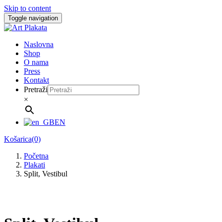
Skip to content
Toggle navigation
Naslovna
Shop
O nama
Press
Kontakt
Pretraži
×
EN
Košarica(0)
Početna
Plakati
Split, Vestibul