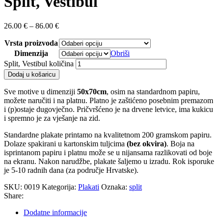
Split, Vestibul
26.00
€
–
86.00
€
Vrsta proizvoda
Dimenzija
Obriši
Split, Vestibul količina
Dodaj u košaricu
Sve motive u dimenziji
50x70cm
, osim na standardnom papiru,
možete naručiti i na platnu. Platno je zaštićeno posebnim premazom
i (p)ostaje dugovječno. Pričvršćeno je na drvene letvice, ima kukicu
i spremno je za vješanje na zid.
Standardne plakate printamo na kvalitetnom 200 gramskom papiru.
Dolaze spakirani u kartonskim tuljcima
(bez okvira)
. Boja na
isprintanom papiru i platnu može se u nijansama razlikovati od boje
na ekranu. Nakon narudžbe, plakate šaljemo u izradu. Rok isporuke
je 5-10 radnih dana (za područje Hrvatske).
SKU:
0019
Kategorija:
Plakati
Oznaka:
split
Share:
Dodatne informacije