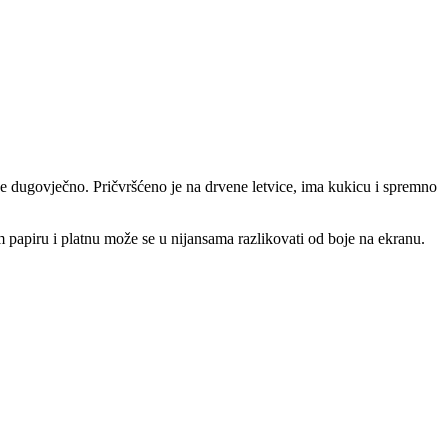
je dugovječno. Pričvršćeno je na drvene letvice, ima kukicu i spremno
m papiru i platnu može se u nijansama razlikovati od boje na ekranu.