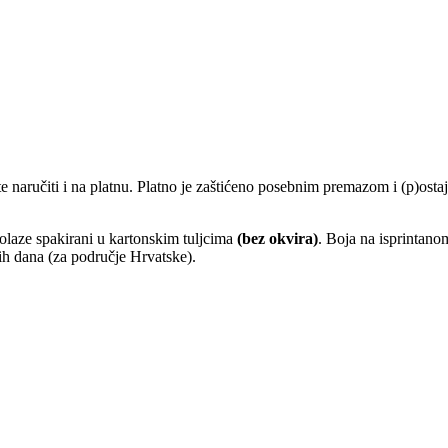
 naručiti i na platnu. Platno je zaštićeno posebnim premazom i (p)osta
laze spakirani u kartonskim tuljcima
(bez okvira)
. Boja na isprintano
ih dana (za područje Hrvatske).