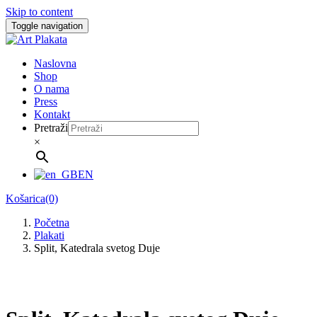
Skip to content
Toggle navigation
Naslovna
Shop
O nama
Press
Kontakt
Pretraži
×
EN
Košarica(0)
Početna
Plakati
Split, Katedrala svetog Duje