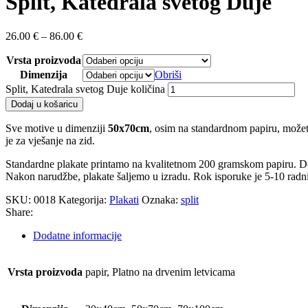
Split, Katedrala svetog Duje
26.00
€
–
86.00
€
Vrsta proizvoda
Dimenzija
Obriši
Split, Katedrala svetog Duje količina
Dodaj u košaricu
Sve motive u dimenziji
50x70cm
, osim na standardnom papiru, možete
je za vješanje na zid.
Standardne plakate printamo na kvalitetnom 200 gramskom papiru. Do
Nakon narudžbe, plakate šaljemo u izradu. Rok isporuke je 5-10 radn
SKU:
0018
Kategorija:
Plakati
Oznaka:
split
Share:
Dodatne informacije
Vrsta proizvoda
papir, Platno na drvenim letvicama