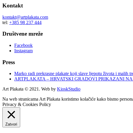
Kontakt
kontakt@artplakata.com
tel:
+385 98 237 444
Društvene mreže
Facebook
Instagram
Press
Marko radi prekrasne plakate koji slave ljepotu života i malih t
ARTPLAKATA – HRVATSKI GRADOVI PRIKAZANI NA N
Art Plakata © 2021. Web by
KioskStudio
Na web stranicama Art Plakata koristimo kolačiće kako bismo personali
Privacy & Cookies Policy
Zatvori