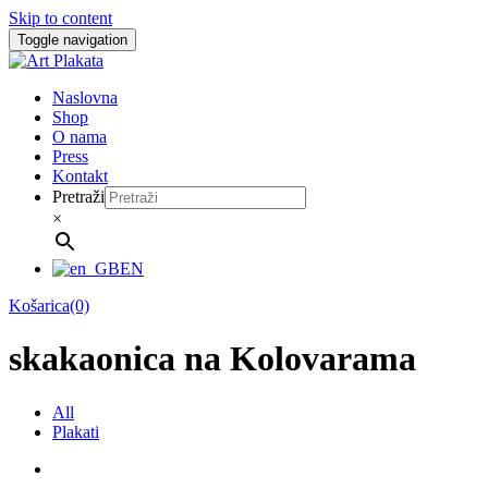
Skip to content
Toggle navigation
Naslovna
Shop
O nama
Press
Kontakt
Pretraži
×
EN
Košarica(0)
skakaonica na Kolovarama
All
Plakati