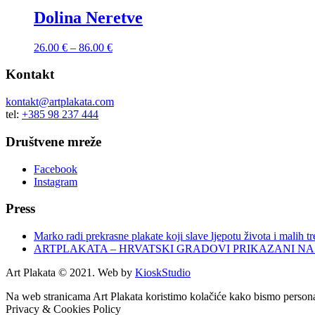
Dolina Neretve
26.00
€
–
86.00
€
Kontakt
kontakt@artplakata.com
tel:
+385 98 237 444
Društvene mreže
Facebook
Instagram
Press
Marko radi prekrasne plakate koji slave ljepotu života i malih t
ARTPLAKATA – HRVATSKI GRADOVI PRIKAZANI NA N
Art Plakata © 2021. Web by
KioskStudio
Na web stranicama Art Plakata koristimo kolačiće kako bismo personali
Privacy & Cookies Policy