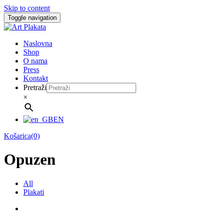
Skip to content
Toggle navigation
Naslovna
Shop
O nama
Press
Kontakt
Pretraži
×
EN
Košarica(0)
Opuzen
All
Plakati