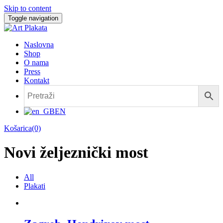
Skip to content
Toggle navigation
Naslovna
Shop
O nama
Press
Kontakt
EN
Košarica(0)
Novi željeznički most
All
Plakati