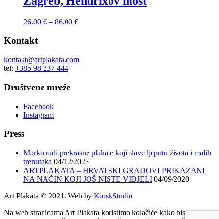
Zagreb, Hendrixov most
26.00
€
–
86.00
€
Kontakt
kontakt@artplakata.com
tel:
+385 98 237 444
Društvene mreže
Facebook
Instagram
Press
Marko radi prekrasne plakate koji slave ljepotu života i malih
trenutaka
04/12/2023
ARTPLAKATA – HRVATSKI GRADOVI PRIKAZANI
NA NAČIN KOJI JOŠ NISTE VIDJELI
04/09/2020
Art Plakata © 2021. Web by
KioskStudio
Na web stranicama Art Plakata koristimo kolačiće kako bismo