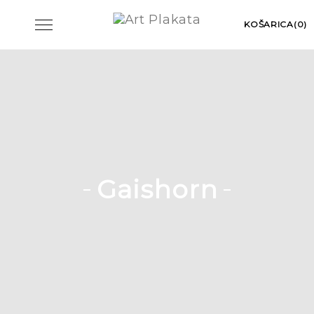
Skip
Toggle
KOŠARICA(0)
to
navigation
content
Gaishorn