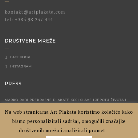
kontakt@artplakata.com
tel:
+385 98 237 444
DRUŠTVENE MREŽE
FACEBOOK
INSTAGRAM
PRESS
MARKO RADI PREKRASNE PLAKATE KOJI SLAVE LJEPOTU ŽIVOTA I
MALIH TRENUTAKA
04/12/2023
Na web stranicama Art Plakata koristimo kolačiće kako
ARTPLAKATA – HRVATSKI GRADOVI PRIKAZANI NA NAČIN KOJI JOŠ
bismo personalizirali sadržaj, omogućili značajke
NISTE VIDJELI
04/09/2020
društvenih mreža i analizirali promet.