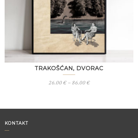
TRAKOŠĆAN, DVORAC
26.00
€
–
86.00
€
KONTAKT