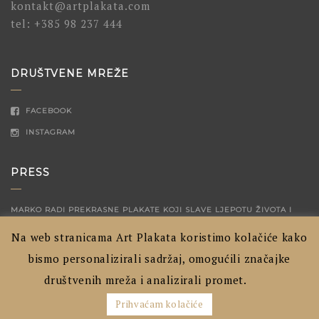
kontakt@artplakata.com
tel:
+385 98 237 444
DRUŠTVENE MREŽE
FACEBOOK
INSTAGRAM
PRESS
MARKO RADI PREKRASNE PLAKATE KOJI SLAVE LJEPOTU ŽIVOTA I
MALIH TRENUTAKA
04/12/2023
Na web stranicama Art Plakata koristimo kolačiće kako
ARTPLAKATA – HRVATSKI GRADOVI PRIKAZANI NA NAČIN KOJI JOŠ
bismo personalizirali sadržaj, omogućili značajke
NISTE VIDJELI
04/09/2020
društvenih mreža i analizirali promet.
Prihvaćam kolačiće
ART PLAKATA © 2021. WEB BY
KIOSKSTUDIO